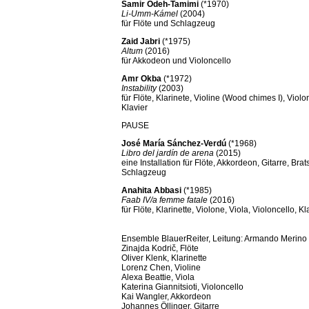
Samir Odeh-Tamimi
(*1970)
Li-Umm-Kámel
(2004)
für Flöte und Schlagzeug
Zaid Jabri
(*1975)
Altum
(2016)
für Akkodeon und Violoncello
Amr Okba
(*1972)
Instability
(2003)
für Flöte, Klarinete, Violine (Wood chimes I), Viol
Klavier
PAUSE
José María Sánchez-Verdú
(*1968)
Libro del jardín de arena
(2015)
eine Installation für Flöte, Akkordeon, Gitarre, Bra
Schlagzeug
Anahita Abbasi
(*1985)
Faab IV/a femme fatale
(2016)
für Flöte, Klarinette, Violone, Viola, Violoncello, 
Ensemble BlauerReiter, Leitung: Armando Merino
Zinajda Kodrič, Flöte
Oliver Klenk, Klarinette
Lorenz Chen, Violine
Alexa Beattie, Viola
Katerina Giannitsioti, Violoncello
Kai Wangler, Akkordeon
Johannes Öllinger, Gitarre