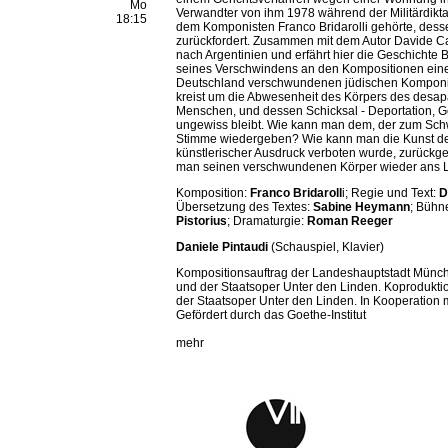
Mo
Verwandter von ihm 1978 während der Militärdikta
18:15
dem Komponisten Franco Bridarolli gehörte, des
zurückfordert. Zusammen mit dem Autor Davide Car
nach Argentinien und erfährt hier die Geschichte B
seines Verschwindens an den Kompositionen eines 
Deutschland verschwundenen jüdischen Komponist
kreist um die Abwesenheit des Körpers des desa
Menschen, und dessen Schicksal - Deportation, G
ungewiss bleibt. Wie kann man dem, der zum Sch
Stimme wiedergeben? Wie kann man die Kunst de
künstlerischer Ausdruck verboten wurde, zurückg
man seinen verschwundenen Körper wieder ans L
Komposition:
Franco Bridaroll
i; Regie und Text:
D
Übersetzung des Textes:
Sabine Heymann
; Bühn
Pistorius
; Dramaturgie:
Roman Reeger
Daniele Pintaudi
(Schauspiel, Klavier)
Kompositionsauftrag der Landeshauptstadt Münc
und der Staatsoper Unter den Linden. Koprodukti
der Staatsoper Unter den Linden. In Kooperation
Gefördert durch das Goethe-Institut
mehr