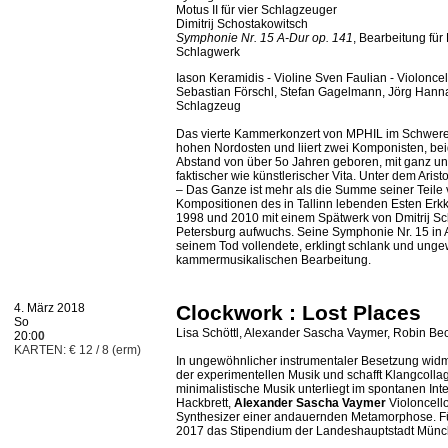
Motus II für vier Schlagzeuger
Dimitrij Schostakowitsch
Symphonie Nr. 15 A-Dur op. 141
, Bearbeitung für 
Schlagwerk
Iason Keramidis - Violine Sven Faulian - Violoncell
Sebastian Förschl, Stefan Gagelmann, Jörg Hann
Schlagzeug
Das vierte Kammerkonzert von MPHIL im Schwere 
hohen Nordosten und liiert zwei Komponisten, be
Abstand von über 5o Jahren geboren, mit ganz un
faktischer wie künstlerischer Vita. Unter dem Arist
– Das Ganze ist mehr als die Summe seiner Teile 
Kompositionen des in Tallinn lebenden Esten Erk
1998 und 2010 mit einem Spätwerk von Dmitrij Sch
Petersburg aufwuchs. Seine Symphonie Nr. 15 in A-
seinem Tod vollendete, erklingt schlank und ungew
kammermusikalischen Bearbeitung.
4. März 2018
Clockwork : Lost Places
So
Lisa Schöttl, Alexander Sascha Vaymer, Robin Be
20:0
0
KARTEN: € 12 / 8 (erm)
In ungewöhnlicher instrumentaler Besetzung widm
der experimentellen Musik und schafft Klangcollag
minimalistische Musik unterliegt im spontanen In
Hackbrett,
Alexander Sascha Vaymer
Violoncell
Synthesizer einer andauernden Metamorphose. Für 
2017 das Stipendium der Landeshauptstadt Münch