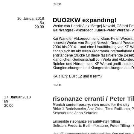
mehr
20. Januar 2018
DUO2KW expanding!
Sa
Werke von Henrik Ajax, Sergej Newski, Gérard P
20:00
Kai Wangler
- Akkordeon,
Klaus-Peter Werani
- V
Kai Wangler, Akkordeon, und Klaus-Peter Werani, 
neueste Werke von Sergej Newski, Gérard Pesson
2004 bis 2014 – und eine Uraufführung von KP Wer
finden sich im aktuellen Programm internationale
entstandene Stücke für diese faszinierende Besetz
klanglichen Gemeinschaft von Viola und Akkordeo
Spielen und Hören – und KP Werani greift in se
Klangforschungen und Klangentdeckungen des 
KARTEN: EUR 12 und 8 (erm)
mehr
17. Januar 2018
risonanze erranti / Peter Ti
Mi
Munich contemporary: new music for the city
20:00
Birke J. Bertelsmeier, Amr Okba, Timo Ruttkamp, 
Scheuer und Anno Schreier
Ensemble
risonanze erranti/Peter Tilling
Solisten:
Frederic Belli
- Posaune,
Peter Tilling
- 