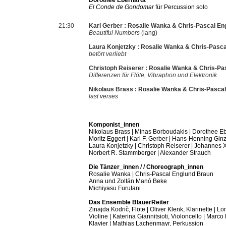
Dorothee Eberhardt
El Conde de Gondomar
für Percussion solo
21:30
Karl Gerber :
Rosalie Wanka & Chris-Pascal En
Beautiful Numbers
(lang)
Laura Konjetzky :
Rosalie Wanka & Chris-Pasca
betört verliebt
Christoph Reiserer :
Rosalie Wanka & Chris-Pa
Differenzen für Flöte, Vibraphon und Elektronik
Nikolaus Brass :
Rosalie Wanka & Chris-Pascal
last verses
Komponist_innen
Nikolaus Brass | Minas Borboudakis | Dorothee Eb
Moritz Eggert | Karl F. Gerber | Hans-Henning Ginz
Laura Konjetzky | Christoph Reiserer | Johannes X
Norbert R. Stammberger | Alexander Strauch
Die Tänzer_innen / / Choreograph_innen
Rosalie Wanka | Chris-Pascal Englund Braun
Anna und Zoltán Manó Beke
Michiyasu Furutani
Das Ensemble BlauerReiter
Zinajda Kodrič, Flöte | Oliver Klenk, Klarinette | L
Violine | Katerina Giannitsioti, Violoncello | Marco 
Klavier | Mathias Lachenmayr, Perkussion