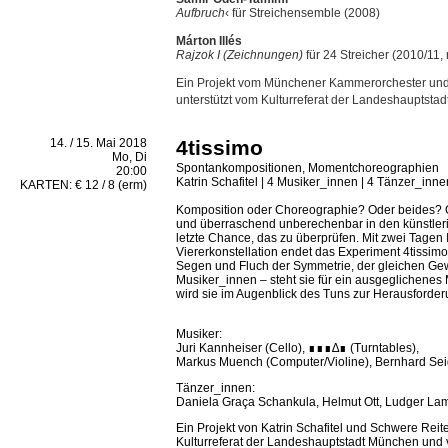
Aufbruch
‹ für Streichensemble (2008)
Márton Illés
Rajzok I (Zeichnungen)
für 24 Streicher (2010/11, 
Ein Projekt vom Münchener Kammerorchester un
unterstützt vom Kulturreferat der Landeshauptsta
14. / 15. Mai 2018
4tissimo
Mo, Di
Spontankompositionen, Momentchoreographien
20:00
Katrin Schafitel | 4 Musiker_innen | 4 Tänzer_inne
KARTEN: € 12 / 8 (erm)
Komposition oder Choreographie? Oder beides? Od
und überraschend unberechenbar in den künstleri
letzte Chance, das zu überprüfen. Mit zwei Tagen 
Viererkonstellation endet das Experiment 4tissim
Segen und Fluch der Symmetrie, der gleichen Gew
Musiker_innen – steht sie für ein ausgeglichenes 
wird sie im Augenblick des Tuns zur Herausforde
Musiker:
Juri Kannheiser (Cello), ∎∎∎∆∎ (Turntables),
Markus Muench (Computer/Violine), Bernhard Sei
Tänzer_innen:
Daniela Graça Schankula, Helmut Ott, Ludger Lame
Ein Projekt von Katrin Schafitel und Schwere Reit
Kulturreferat der Landeshauptstadt München und