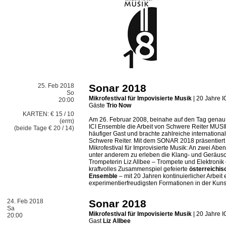
25. Feb 2018
Sonar 2018
So
Mikrofestival für Impovisierte Musik
| 20 Jahre 
20:00
Gäste
Trio Now
KARTEN: € 15 / 10
Am 26. Februar 2008, beinahe auf den Tag genau
(erm)
ICI Ensemble die Arbeit von Schwere Reiter MUSI
(beide Tage € 20 / 14)
häufiger Gast und brachte zahlreiche internation
Schwere Reiter. Mit dem SONAR 2018 präsentiert
Mikrofestival für Improvisierte Musik: An zwei Abe
unter anderem zu erleben die Klang- und Geräus
Trompeterin Liz Allbee – Trompete und Elektronik –
kraftvolles Zusammenspiel gefeierte
österreichis
Ensemble
– mit 20 Jahren kontinuierlicher Arbeit
experimentierfreudigsten Formationen in der Kuns
24. Feb 2018
Sonar 2018
Sa
Mikrofestival für Impovisierte Musik
| 20 Jahre 
20:00
Gast
Liz Allbee