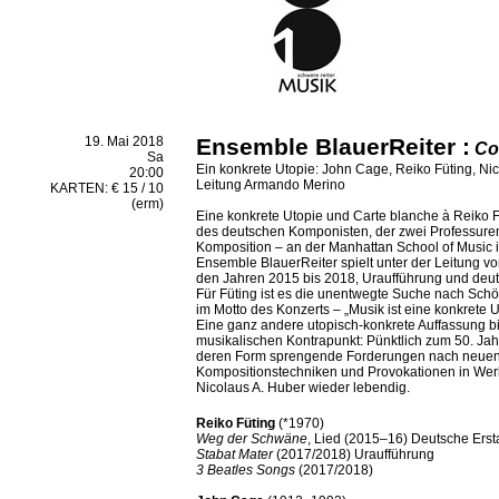
19. Mai 2018
Ensemble BlauerReiter
:
Co
Sa
Ein konkrete Utopie: John Cage, Reiko Füting, Ni
20:00
Leitung Armando Merino
KARTEN: € 15 / 10
(erm)
Eine konkrete Utopie und Carte blanche à Reiko F
des deutschen Komponisten, der zwei Professuren
Komposition – an der Manhattan School of Music 
Ensemble BlauerReiter spielt unter der Leitung 
den Jahren 2015 bis 2018, Uraufführung und deuts
Für Füting ist es die unentwegte Suche nach Schö
im Motto des Konzerts – „Musik ist eine konkrete Ut
Eine ganz andere utopisch-konkrete Auffassung bi
musikalischen Kontrapunkt: Pünktlich zum 50. Jah
deren Form sprengende Forderungen nach neuen
Kompositionstechniken und Provokationen in We
Nicolaus A. Huber wieder lebendig.
Reiko Füting
(*1970)
Weg der Schwäne
, Lied (2015–16) Deutsche Erst
Stabat Mater
(2017/2018) Uraufführung
3 Beatles Songs
(2017/2018)