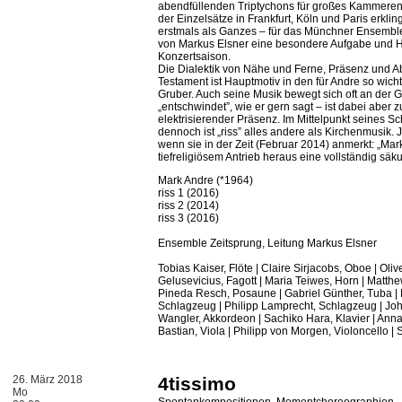
abendfüllenden Triptychons für großes Kammere
der Einzelsätze in Frankfurt, Köln und Paris erklin
erstmals als Ganzes – für das Münchner Ensemble
von Markus Elsner eine besondere Aufgabe und 
Konzertsaison.
Die Dialektik von Nähe und Ferne, Präsenz und 
Testament ist Hauptmotiv in den für Andre so wich
Gruber. Auch seine Musik bewegt sich oft an der 
„entschwindet”, wie er gern sagt – ist dabei aber
elektrisierender Präsenz. Im Mittelpunkt seines Sc
dennoch ist „riss” alles andere als Kirchenmusik. Ju
wenn sie in der Zeit (Februar 2014) anmerkt: „Mar
tiefreligiösem Antrieb heraus eine vollständig säku
Mark Andre (*1964)
riss 1 (2016)
riss 2 (2014)
riss 3 (2016)
Ensemble Zeitsprung, Leitung Markus Elsner
Tobias Kaiser, Flöte | Claire Sirjacobs, Oboe | Olive
Gelusevicius, Fagott | Maria Teiwes, Horn | Matthe
Pineda Resch, Posaune | Gabriel Günther, Tuba |
Schlagzeug | Philipp Lamprecht, Schlagzeug | Joh
Wangler, Akkordeon | Sachiko Hara, Klavier | Anna
Bastian, Viola | Philipp von Morgen, Violoncello 
26. März 2018
4tissimo
Mo