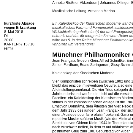
Annette Rießner, Akkordeon | Johannes Öllinger, E
Musikalische Leitung: Armando Merino
kurzfriste Absage
Ein Kaleidoskop der Klassischen Moderne war die I
wegen Erkrankung
musikalisches Farb- und Formenspiel, stattdessen h
8. Mai 2018
Wirklichkeit eingeholt: eine(r) der drei Protagonist(
Di
erkrankt und das für morgen im Schwere Reiter a
20:00
wäre das 5. in der Reihe Münchner Philharmonike
KARTEN: € 15 / 10
Wir bitten um Verständnis!
(erm)
Münchner Philharmoniker
Jean Françaix, Gideon Klein, Alfred Schnittke, Er
Simon Fordham, Beate Springorum, Sissy Schmi
Kaleidoskop der Klassischen Moderne
Vier Komponisten schreiben zwischen 1902 und 198
bleibt das einzige im jeweiligen Oeuvre, also ein
Alleinstellungsmerkmal. Die vier Trios spiegeln d
Jahrhunderts und werfen ein Licht auf die versc
Facetten: ein Kaleidoskop der Klassischen Moder
virtuos in der kompositorischen Anlage ist die 1
Ernst von Dohnányi, dem Ältesten der Vier. Neoklas
dem Jahr 1933 des jungen Jean Françaix, der sich
einer „Musique pour faire plaisir” bekennt. Ganz u
repetitive Muster späterer Musik (wie der Minima
Streichtrio von Gideon Klein, 1944 in Theresiensta
nach Auschwitz notiert, in dem er auf mährische V
posthumen Gruß zum 100. Geburtstag von Alban B