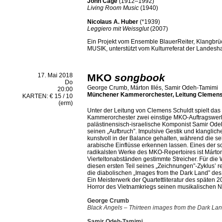
John Cage
(1912–1992)
Living Room Music
(1940)
Nicolaus A. Huber
(*1939)
Leggiero mit Weissglut
(2007)
Ein Projekt vom Ensemble BlauerReiter, Klangbrü
MUSIK, unterstützt vom Kulturreferat der Landes
17. Mai 2018
MKO
songbook
Do
George Crumb, Márton Illés, Samir Odeh-Tamimi
20:00
Münchener Kammerorchester, Leitung Clemens
KARTEN: € 15 / 10
(erm)
Unter der Leitung von Clemens Schuldt spielt da
Kammerorchester zwei einstige MKO-Auftragswerk
palästinensisch-israelische Komponist Samir Od
seinen „Aufbruch”. Impulsive Gestik und klangliche
kunstvoll in der Balance gehalten, während die se
arabische Einflüsse erkennen lassen. Eines der sc
radikalsten Werke des MKO-Repertoires ist Márton I
Vierteltonabständen gestimmte Streicher. Für die
diesen ersten Teil seines „Zeichnungen”-Zyklus’ re
die diabolischen „Images from the Dark Land” d
Ein Meisterwerk der Quartettliteratur des späten 2
Horror des Vietnamkriegs seinen musikalischen N
George Crumb
Black Angels
–
Thirteen images from the Dark La
Samir Odeh-Tamimi