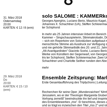
solo SALOME : KAMMERko
31. März 2018
Georges Aperghis, Luciano Berio, Mauricio Kagel, 
Ostersamstag
Johannes X. Schachtner (UA), Steffen Schleiermach
20:00
ter Schiphorst
KARTEN: € 12 / 8 (erm)
In mehr als 25 Jahren intensiver Arbeit im Berei
Kammer – Singschauspielerin, Stimmakrobatin, D
– sich ein Repertoire von Solostücken aufgebaut mi
menschliche Stimme als Ausdruck zur Verfügung s
und nie gehörte Stimmartistik des 20. und 21. Ja
„Alt-Avantgardisten” Giacinto Scelsi, Luciano Ber
Werke von Künstlern der Gegenwart, von Georges
Iris ter Schiphorst, Steffen Schleiermacher. Zwei
Schachtner und Charlotte Seither runden den Abe
mehr
29. März 2018
Ensemble Zeitsprung: Mar
Do
Erste Gesamtaufführung des Triptychons | Leitun
20:00
KARTEN: € 15 / 10
(erm)
Recherchen für seine Oper „Wunderzaichen” führ
Jerusalem, wo er der Theologin Margareta Gruber
Vorhang zerreißt” beeindruckte ihn tief und inspir
des Ensemblewerkes „riss”. Er beschloss, dieses 
und so trägt es inzwischen den Titel „riss 2” und is