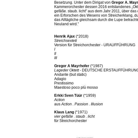
Besetzung. Unter dem Dirigat von
Gregor A. May
Kammerorchester dessen 2016 entstandenes „Okt
gefäße. staub. licht” aus dem Jahr 2011, über das 
ein Erforschen des Wesens von Streicherklang, d
das Alltägliche gleichsam durch die Lupe betrac
Neuland wird.”
Henrik Ajax
(*2018)
Streichsextett
Version für Streichorchester - URAUFFÜHRUNG
I
II
III
Gregor A Mayrhofer
(*1987)
Lageder Oktett
- DEUTSCHE ERSTAUFFÜHRUN
Andante (but static)
Adagio
Prestissimo
Maestoso poco plù mosso
Erkki Sven Tüür
(*1959)
Action
aus
Action . Passion . Illusion
Klaus Lang
(*1971)
vier gefäße . staub . licht
für Streichorchester