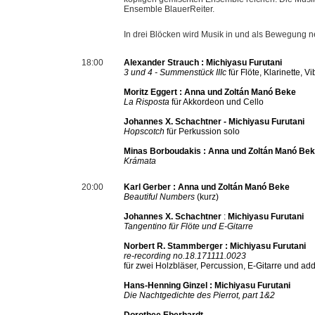
Ensemble BlauerReiter.
In drei Blöcken wird Musik in und als Bewegung n
18:00
Alexander Strauch : Michiyasu
Furutani
3 und 4 - Summenstück IIIc
für Flöte, Klarinette, V
Moritz Eggert :
Anna und Zoltán Manó Beke
La Risposta
für Akkordeon und Cello
Johannes X. Schachtner
-
Michiyasu
Furutani
Hopscotch
für Perkussion solo
Minas Borboudakis :
Anna und Zoltán Manó Be
Krámata
20:00
Karl Gerber :
Anna und Zoltán Manó Beke
Beautiful Numbers
(kurz)
Johannes X. Schachtner
:
Michiyasu
Furutani
Tangentino für Flöte und E-Gitarre
Norbert R. Stammberger
: Michiyasu
Furutani
re-recording no.18.171111.0023
für zwei Holzbläser, Percussion, E-Gitarre und addi
Hans-Henning Ginze
l : Michiyasu
Furutani
Die Nachtgedichte des Pierrot, part 1&2