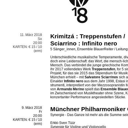
11. März 2018
Krimitzá : Treppenstufen /
So
Sciarrino : Infinito nero
20:00
KARTEN: € 15 / 10
5 Sänger_innen, Ensemble BlauerReiter / Leitun
(erm)
Unterschiedliche musikalische Temperamente, d
doch eine Leidenschaft: das Wort, die mensch-lic
Mensch. Das verbindet die junge griechische Ko
ihr 2017 vollendetes Werk
Treppenstufen
, for 5 
Projekt, für das sie 2015 das Stipendium für Musi
München erhielt – mit
Salvatore Sciarrinos
sich 
Einakter
Infinito nero
aus dem Jahr 1998, Estasi in
strumenti, interpretiert von der Mezzosopranistin
von
Armando Merino
spielt das
Ensemble Blauer
im Zwischenland von Musiktheater ohne Szene, 
konzertanter Performance angesiedelten Stücke.
9. März 2018
Münchner Philharmoniker
Fr
Synergie - Das Ganze ist mehr als die Summe sein
20:00
KARTEN: € 15 / 10
Erkki-Sven Tüür
(erm)
Synergie
für Violine und Violoncello