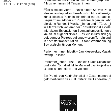
Spontankompositionen, Momentchoreographien
20:00
4 Musiker_innen | 4 Tänzer_innen
KARTEN: € 12 / 8 (erm)
4tissimo die Vierte … Nach einem Set von Perfor
Idee eines doppelten Tanz/Musik = Musik/Tanz-Qua
künstlerisches Potential hinterfragt wurde, nach e
Sequenz im Oktober 2017 und drei Tagen im Febru
die vierte Runde. 4 Musiker_innen und 4 Tänzer_
wie tänzerisch variierender Konstellation die viel
Interaktion. Es entstehen Spontankompositionen
kreiert im Augenblick des Tuns, ein intuitiv sich 
befeuernder Prozess auf ungewissem Terrain und 
in höchster Konzentration. Es zählt Wahrnehmung
Bewusstsein für den Moment.
Performer_innen
Musik
– Jan Kiesewetter, Masako
Zwang-Eriksson;
Performer_innen
Tanz
– Daniela Graça Schankula
und Katrin Schafitel. Mitte Mai wird das Projekt i
Quartetts” fortgeführt und vollendet.
Ein Projekt von Katrin Schafitel in Zusammenarbe
gefördert durch das Kulturreferat der Landeshau