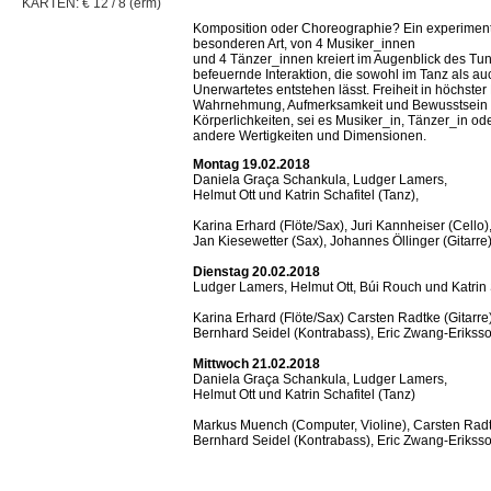
KARTEN: € 12 / 8 (erm)
Komposition oder Choreographie? Ein experimente
besonderen Art, von 4 Musiker_innen
und 4 Tänzer_innen kreiert im Augenblick des Tuns:
befeuernde Interaktion, die sowohl im Tanz als au
Unerwartetes entstehen lässt. Freiheit in höchster
Wahrnehmung, Aufmerksamkeit und Bewusstsein 
Körperlichkeiten, sei es Musiker_in, Tänzer_in o
andere Wertigkeiten und Dimensionen.
Montag 19.02.2018
Daniela Graça Schankula, Ludger Lamers,
Helmut Ott und Katrin Schafitel (Tanz),
Karina Erhard (Flöte/Sax), Juri Kannheiser (Cello)
Jan Kiesewetter (Sax), Johannes Öllinger (Gitarre
Dienstag 20.02.2018
Ludger Lamers, Helmut Ott, Búi Rouch und Katrin S
Karina Erhard (Flöte/Sax) Carsten Radtke (Gitarre)
Bernhard Seidel (Kontrabass), Eric Zwang-Erikss
Mittwoch 21.02.2018
Daniela Graça Schankula, Ludger Lamers,
Helmut Ott und Katrin Schafitel (Tanz)
Markus Muench (Computer, Violine), Carsten Radtk
Bernhard Seidel (Kontrabass), Eric Zwang-Erikss