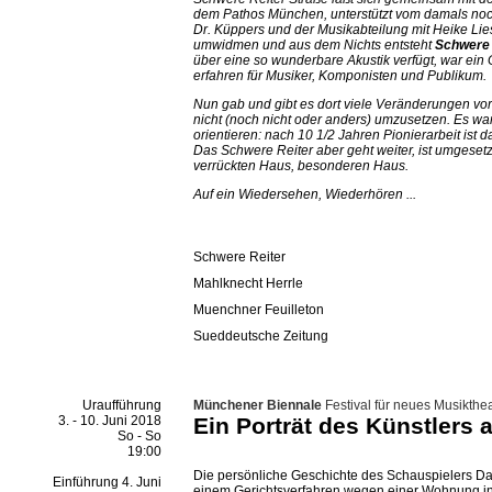
dem Pathos München, unterstützt vom damals noc
Dr. Küppers und der Musikabteilung mit Heike Lies
umwidmen und aus dem Nichts entsteht
Schwere 
über eine so wunderbare Akustik verfügt, war ein
erfahren für Musiker, Komponisten und Publikum.
Nun gab und gibt es dort viele Veränderungen vo
nicht (noch nicht oder anders) umzusetzen. Es war
orientieren: nach 10 1/2 Jahren Pionierarbeit ist 
Das Schwere Reiter aber geht weiter, ist umgeset
verrückten Haus, besonderen Haus.
Auf ein Wiedersehen, Wiederhören ...
Schwere Reiter
Mahlknecht Herrle
Muenchner Feuilleton
Sueddeutsche Zeitung
Uraufführung
Münchener Biennale
Festival für neues Musikthe
3. - 10. Juni 2018
Ein Porträt des Künstlers a
So - So
19:00
Die persönliche Geschichte des Schauspielers Dan
Einführung 4. Juni
einem Gerichtsverfahren wegen einer Wohnung in 