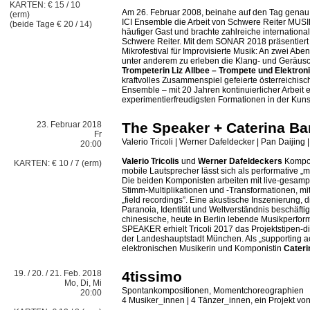
KARTEN: € 15 / 10
Am 26. Februar 2008, beinahe auf den Tag genau
(erm)
ICI Ensemble die Arbeit von Schwere Reiter MUSI
(beide Tage € 20 / 14)
häufiger Gast und brachte zahlreiche internation
Schwere Reiter. Mit dem SONAR 2018 präsentiert
Mikrofestival für Improvisierte Musik: An zwei Abe
unter anderem zu erleben die Klang- und Geräus
Trompeterin Liz Allbee – Trompete und Elektron
kraftvolles Zusammenspiel gefeierte österreichisc
Ensemble – mit 20 Jahren kontinuierlicher Arbeit 
experimentierfreudigsten Formationen in der Kuns
23. Februar 2018
The Speaker + Caterina Bar
Fr
Valerio Tricoli | Werner Dafeldecker | Pan Daijing 
20:00
Valerio Tricolis
und
Werner Dafeldeckers
Komposi
KARTEN: € 10 / 7 (erm)
mobile Lautsprecher lässt sich als performative „
Die beiden Komponisten arbeiten mit live-gesam
Stimm-Multiplikationen und -Transformationen, mi
„field recordings”. Eine akustische Inszenierung, d
Paranoia, Identität und Weltverständnis beschäfti
chinesische, heute in Berlin lebende Musikperfor
SPEAKER erhielt Tricoli 2017 das Projektstipen
der Landeshauptstadt München. Als „supporting act”
elektronischen Musikerin und Komponistin
Cateri
19. / 20. / 21. Feb. 2018
4tissimo
Mo, Di, Mi
Spontankompositionen, Momentchoreographien
20:00
4 Musiker_innen | 4 Tänzer_innen, ein Projekt vo