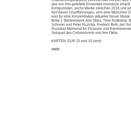
Uraufführungsopulenz zeichnet das Konzert aus, da
das von ihm geleitete Ensemble risonanze erranti 
Komponisten, sechs Werke zwischen 2016 und jet
fünf davon Uraufführungen, eins eine Münchner E
was für eine Konzentration aktueller Neuer Musik
Birke J. Bertelsmeier, Amr Okba, Timo Ruttkamp,
Schreier und Peter Ruzicka. Frederic Belli, der Sol
Ruzickas Memorial für Posaune und Kammerensemb
Solopart des Cellokonzerts von Amr Okba.
KARTEN: EUR 15 und 10 (erm)
mehr