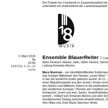
Ein Projekt von Clockwork in Zusammenarbeit mi
unterstützt von Kulturreferat der Landeshaupsta
3. März 2018
Ensemble BlauerReiter
:
Cod
Sa
Mare Nostrum: Abbasi, Jabri, Odeh-Tamimi, Sánc
20:00
Leitung Armando Merino
KARTEN: € 15 / 10
(erm)
Mare Nostrum
– ein identitätsstiftender Kulturra
das heutige Mittelmeer den Namen „unser Meer” 
in der die westliche Kultur geboren wurde. Im 21. 
einer Migrationswelle aus den armen, Krisen ersc
des Nahen und Mittleren Ostens in die wohlhabend
des westlichen Europas. Themen wie Tradition un
Komponist_innen aus Iran, Syrien, Israel/Palästi
kommt ­– iniitiert von Armando Merino und dem E
künstlerischen Dialog zwischen Anahita Abbasi, Z
Amr Okba und José María Sánchez-Verdú.